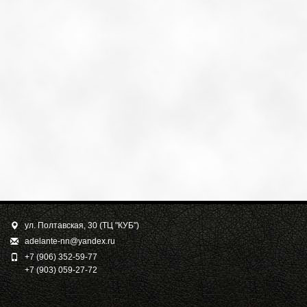
ул. Полтавская, 30 (ТЦ "КУБ")
adelante-nn@yandex.ru
+7 (906) 352-59-77
+7 (903) 059-27-72